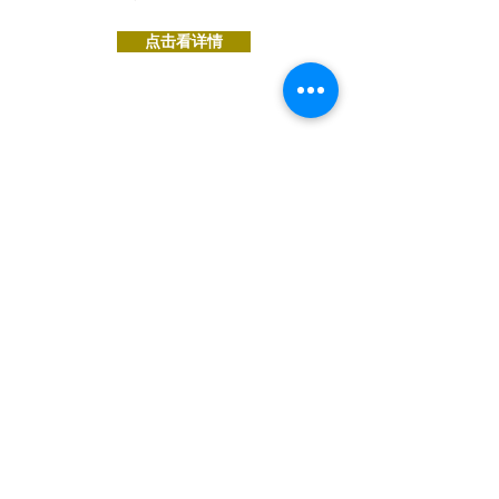
点击看详情
国籍取得
被日本人认领的外国国籍子女
等
点击看详情