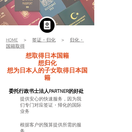
HOME
＞
签证・归化
＞
归化・
国籍取得
想取得日本国籍
想归化
​想为日本人的子女取得日本国
籍
​委托行政书士法人PARTNER的好处
​提供安心的快速服务，因为我
们专门对应签证・帰化的国际
业务
根据客户的预算提供所需的服
务