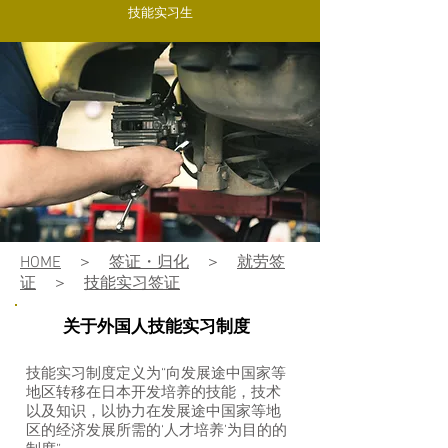
技能实习生
HOME
＞
签证・归化
＞
就劳签
证
＞
技能实习签证
关于外国人技能实习制度
​技能实习制度定义为“向发展途中国家等
地区转移在日本开发培养的技能，技术
以及知识，以协力在发展途中国家等地
区的经济发展所需的‘人才培养’为目的的